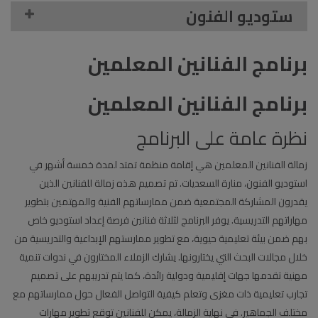
ستوديو الفنون
برنامج الفنانين المعلمين
برنامج الفنانين المعلمين
نظرة عامة على البرنامج
زمالة الفنانين المعلمين هي إقامة منظمة تمتد لمدة خمسة أشهر في
استوديو الفنون، منارة السعديات. تم تصميم هذه زمالة للفنانين الذين
يقدرون المشاركة المجتمعية ضمن ممارساتهم الفنية والمهتمين بتطوير
مهاراتهم التدريسية. يوفر البرنامج لثلاثة فنانين فرصة إعداد استوديو خاص
بهم ضمن بيئة تعليمية حيوية، مع تطوير ممارستهم الإبداعية والتدريسية من
خلال مجالات البحث التي يختارونها. يشارك الزملاء المختارون في ندوات تنمية
مهنية تقدمها جهات إقليمية ودولية رائدة، كما يتم تدريبهم على تصميم
تجارب تعليمية ذات مغزى وتعلم كيفية التواصل الفعال حول ممارساتهم مع
مختلف الجماهير. في نهاية الزمالة، يمكن للفنانين توقع تطوير مهارات