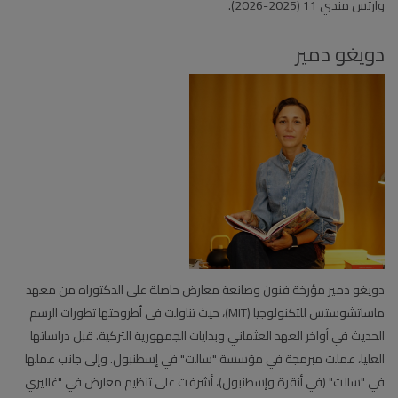
وأرتس مندي 11 (2025-2026).
دويغو دمير
دويغو دمير مؤرخة فنون وصانعة معارض حاصلة على الدكتوراه من معهد
ماساتشوستس للتكنولوجيا (MIT)، حيث تناولت في أطروحتها تطورات الرسم
الحديث في أواخر العهد العثماني وبدايات الجمهورية التركية. قبل دراساتها
العليا، عملت مبرمجة في مؤسسة "سالت" في إسطنبول. وإلى جانب عملها
في "سالت" (في أنقرة وإسطنبول)، أشرفت على تنظيم معارض في "غاليري