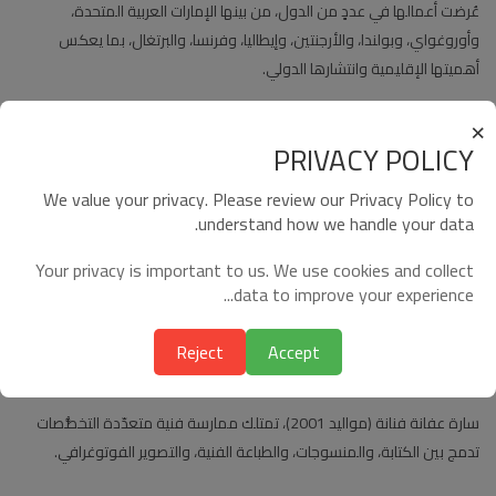
عُرضت أعمالها في عددٍ من الدول، من بينها الإمارات العربية المتحدة،
وأوروغواي، وبولندا، والأرجنتين، وإيطاليا، وفرنسا، والبرتغال، بما يعكس
أهميتها الإقليمية وانتشارها الدولي.
×
سارة عفانة
PRIVACY POLICY
We value your privacy. Please review our Privacy Policy to
understand how we handle your data.
Your privacy is important to us. We use cookies and collect
data to improve your experience...
Reject
Accept
سارة عفانة فنانة (مواليد 2001)، تمتلك ممارسة فنية متعدّدة التخصُّصات
تدمج بين الكتابة، والمنسوجات، والطباعة الفنية، والتصوير الفوتوغرافي.