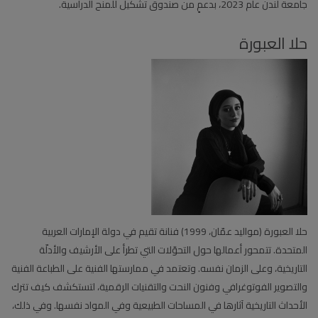
جامعة لندن عام 2023، بدعمٍ من صندوق تشكيل للمنح الدراسية.
حلا العبورة
حلا العبورة (مواليد عمّان، 1999) فنانة تقيم في دولة الإمارات العربية
المتحدة. تتمحور أعمالها حول التحوّلات التي تطرأ على الأرشيف والأدلّة
التاريخية، وعلى الزمان نفسه. وتعتمد في ممارستها الفنية على الطباعة الفنية
والتصوير الفوتوغرافي وفنون النحت والتقنيات الرقمية، لتستكشف كيف تترك
الأحداث التاريخية آثارها في المساحات الطبيعية وفي المواد نفسها. وفي ذلك،