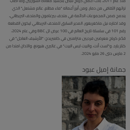
منذ عام 2011، باتت أعمال كرباج تنبض بتجسيد معاناة السوريين وما أصاب
تراثهم الثقافي من دمار. ومن أبرز أعماله "ماء مظلم، عالم مشتعل" الذي
يندمج ضمن المجموعات الدائمة في متحف بيرغامون والمتحف البريطاني،
وقد اختاره نيل ماكغريغور، المدير السابق للمتحف البريطاني ليكون القطعة
رقم 101 في سلسلة تاريخ العالم في 100 عرض لل BBC وفي عام 2024،
قدّم كرباج معرضين فرديين متزامنين في كامبريدج: "الأرشيف العاجل" في
كتلز يارد، و"لست أنت، والبيت ليس البيت" في غاليري هيونغ، واللذان امتدا من
2 مارس حتى 26 مايو 2024.
جمانة إميل عبود