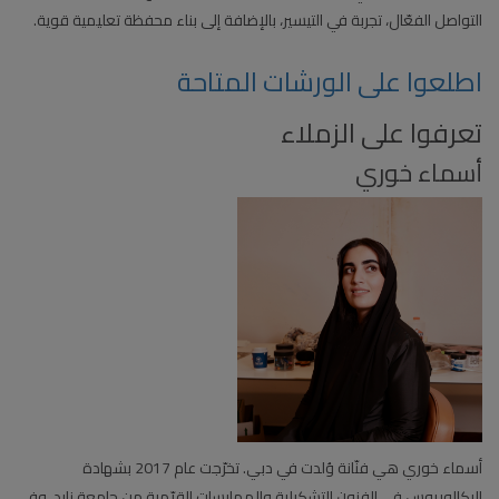
التواصل الفعّال، تجربة في التيسير، بالإضافة إلى بناء محفظة تعليمية قوية.
اطلعوا على الورشات المتاحة
تعرفوا على الزملاء
أسماء خوري
أسماء خوري هي فنّانة وُلدت في دبي. تخرّجت عام 2017 بشهادة
البكالوريوس في الفنون التشكيلية والممارسات القيّمية من جامعة زايد، وفي