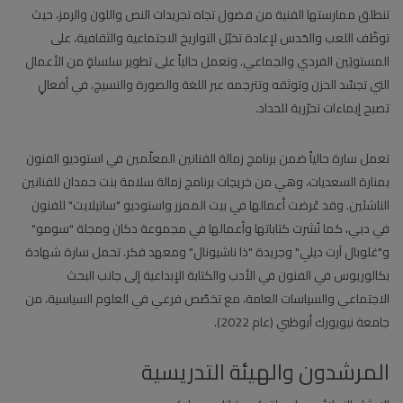
تنطلق ممارستها الفنية من فضول تجاه تجريدات النص واللون والرمز، حيث
توظّف اللعب والحَدس لإعادة تخيّل التواريخ الاجتماعية والثقافية، على
المستويَين الفردي والجماعي. وتعمل حالياً على تطوير سلسلةٍ من الأعمال
التي تجسّد الحزن وتوثقه وتترجمه عبر اللغة والصورة والنسيج، في أفعالٍ
تصبح إيماءات تحرّرية للحداد.
تعمل سارة حالياً ضمن برنامج زمالة الفنانين المعلّمين في استوديو الفنون
بمنارة السعديات، وهي من خريجات برنامج زمالة سلامة بنت حمدان للفنانين
الناشئين. وقد عُرضت أعمالها في بيت الممزر واستوديو "ساتيلايت" للفنون
في دبي، كما نُشرت كتاباتها وأعمالها في مجموعة دكان ومجلة "سومو"
و"غلوبال آرت ديلي" وجريدة "ذا ناشيونال" ومعهد فكر. تحمل سارة شهادة
بكالوريوس في الفنون في الأدب والكتابة الإبداعية إلى جانب البحث
الاجتماعي والسياسات العامة، مع تخصّص فرعي في العلوم السياسية، من
جامعة نيويورك أبوظبي (عام 2022).
المرشدون والهيئة التدريسية