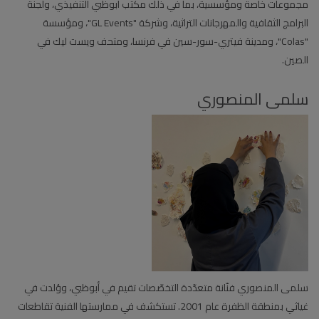
مجموعات خاصة ومؤسسية، بما في ذلك مكتب أبوظبي التنفيذي، ولجنة
البرامج الثقافية والمهرجانات التراثية، وشركة "GL Events"، ومؤسسة
"Colas"، ومدينة فيتري-سور-سين في فرنسا، ومتحف ويست ليك في
الصين.
سلمى المنصوري
سلمى المنصوري فنّانة متعدّدة التخصّصات تقيم في أبوظبي، ووُلدت في
غياثي بمنطقة الظفرة عام 2001. تستكشف في ممارستها الفنية تقاطعات