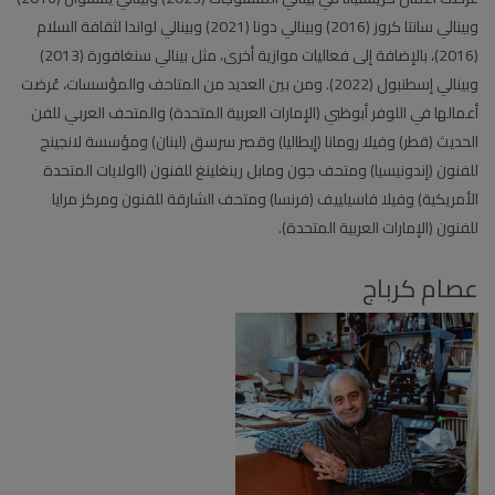
وبينالي سانتا كروز (2016) وبينالي دونا (2021) وبينالي لواندا لثقافة السلام
(2016)، بالإضافة إلى فعاليات موازية أخرى، مثل بينالي سنغافورة (2013)
وبينالي إسطنبول (2022). ومن بين العديد من المتاحف والمؤسسات، عُرضت
أعمالها في اللوفر أبوظبي (الإمارات العربية المتحدة) والمتحف العربي للفن
الحديث (قطر) وفيلا رومانا (إيطاليا) وقصر سرسق (لبنان) ومؤسسة لانجينج
للفنون (إندونيسيا) ومتحف جون ومابل رينغلينغ للفنون (الولايات المتحدة
الأمريكية) وفيلا فاسيلييف (فرنسا) ومتحف الشارقة للفنون ومركز مرايا
للفنون (الإمارات العربية المتحدة).
عصام كرباج