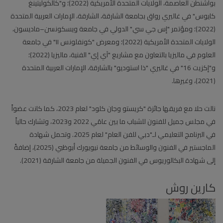
بواشنطن العاصمة، الولايات المتحدة الأمريكية (2022)؛ و"كالكوليتينغ
كايوس" في غاليري رواق بجامعة الشارقة، الشارقة، الإمارات العربية المتحدة
(2022)؛ ومؤتمر "إس جي سي" الدولي في جامعة ويسكونسن–ماديسون،
الولايات المتحدة الأمريكية (2022)؛ ومعرض "كونفلونس II" في جامعة
العلوم في ماليزيا بالتعاون مع مشاريع "آي إي" الفنية، ماليزيا (2022)؛
و"إكزيت 16" في غاليري "ذا استوديو" بالشارقة، الإمارات العربية المتحدة
(2021)، وغيرها.
نالت حلا مع فريقها جائزة "كريستو وجان كلود" لعام 2023، كما كانت عضواً
في مجلس جميل للفنون للشباب ما بين عامَي 2022 و2023، وتشارك حالياً
في البرنامج التعليمي لـ"دبي للفن العام" لعام 2025. وتحمل شهادة
الماجستير في الفنون والوسائط من جامعة نيويورك أبوظبي (2025)، إضافةً
إلى شهادة البكالوريوس في الفنون الجميلة من جامعة الشارقة (2021).
كارين روش