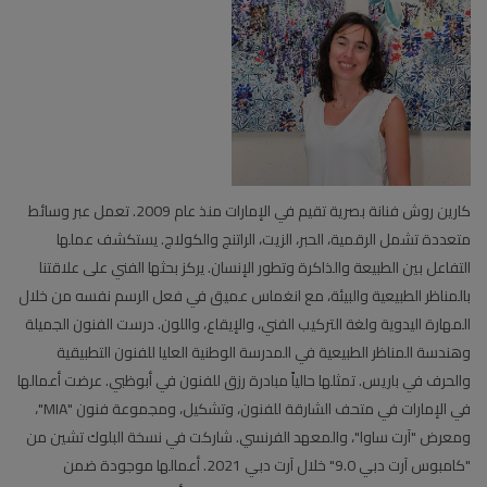
كارين روش فنانة بصرية تقيم في الإمارات منذ عام 2009. تعمل عبر وسائط
متعددة تشمل الرقمية، الحبر، الزيت، الراتنج والكولاج. يستكشف عملها
التفاعل بين الطبيعة والذاكرة وتطور الإنسان. يركز بحثها الفني على علاقتنا
بالمناظر الطبيعية والبيئة، مع انغماس عميق في فعل الرسم نفسه من خلال
المهارة اليدوية ولغة التركيب الفني، والإيقاع، واللون. درست الفنون الجميلة
وهندسة المناظر الطبيعية في المدرسة الوطنية العليا للفنون التطبيقية
والحرف في باريس. تمثلها حالياً مبادرة رزق للفنون في أبوظبي. عرضت أعمالها
في الإمارات في متحف الشارقة للفنون، وتشكيل، ومجموعة فنون "MIA"،
ومعرض "آرت ساوا"، والمعهد الفرنسي. شاركت في نسخة البلوك تشين من
"كامبوس آرت دبي 9.0" خلال آرت دبي 2021. أعمالها موجودة ضمن