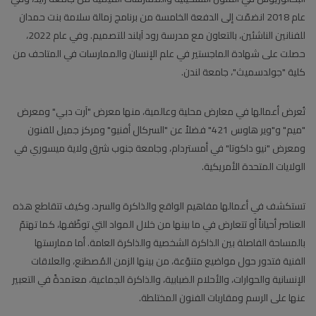
عام 2018 انضمّت إلى الدفعة الخامسة من برنامج زمالة سلامة بنت حمدان
للفنانين الناشئين، بالتعاون مع مدرسة رود آيلند للتصميم. وفي عام 2022،
حصلت على شهادة الماجستير في علم الإنسان والممارسات في المتاحف من
كلية "جولدسميث"، جامعة لندن.
تُعرض أعمالها في معارض محلية وعالمية، منها معرض "آرت دبي" ومعرض
"ميم" و"وير هاوس 421" فضلاً عن "السركال أفنيو" ومركز جميل للفنون
ومعرض "نيو داكوتا" في أمستردام، وجامعة جنوب شرق ولاية ميسوري في
الولايات المتحدة الأمريكية.
تستكشف في أعمالها مفاهيم الواقع والذاكرة والسرد، وكيف تتقاطع هذه
العناصر أحياناً أو تتعارض في ما بينها من خلال المواد التي توظّفها، كما تهتمّ
بالمساحة الفاصلة بين الذاكرة الشخصية والذاكرة العامة. أما ممارستها
الفنية فتدور حول مواضيع متنوّعة، من بينها الزمن المُصطنع، والعلاقات
الإنسانية والحوارات، والأحلام الضبابية، والذاكرة الجماعية، معتمدةً في التعبير
عنها على الرسم ومقاربات الفنون المختلطة.