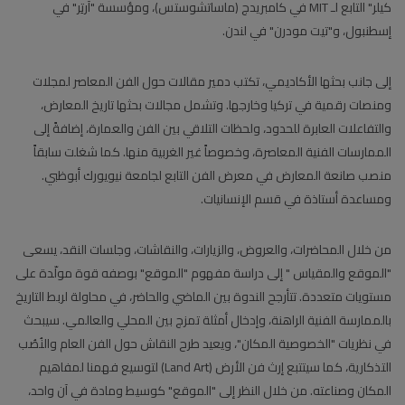
كيلر" التابع لـ MIT في كامبريدج (ماساتشوستس)، ومؤسسة "آرتِر" في
إسطنبول، و"تيت مودرن" في لندن.
إلى جانب بحثها الأكاديمي، تكتب دمير مقالات حول الفن المعاصر لمجلات
ومنصات رقمية في تركيا وخارجها. وتشمل مجالات بحثها تاريخ المعارض،
والتفاعلات العابرة للحدود، ولحظات التلاقي بين الفن والعمارة، إضافةً إلى
الممارسات الفنية المعاصرة، وخصوصاً غير الغربية منها. كما شغلت سابقاً
منصب صانعة المعارض في معرض الفن التابع لجامعة نيويورك أبوظبي.
ومساعدة أستاذة في قسم الإنسانيات.
من خلال المحاضرات، والعروض، والزيارات، والنقاشات، وجلسات النقد، يسعى
"الموقع والمقياس " إلى دراسة مفهوم "الموقع" بوصفه قوة مولّدة على
مستويات متعددة. تتأرجح الندوة بين الماضي والحاضر، في محاولة لربط التاريخ
بالممارسة الفنية الراهنة، وإدخال أمثلة تمزج بين المحلي والعالمي. سيبحث
في نظريات "الخصوصية المكان"، ويعيد طرح النقاش حول الفن العام والنُصُب
التذكارية، كما سيتتبع إرث فن الأرض (Land Art) لتوسيع فهمنا لمفاهيم
المكان وصناعته. من خلال النظر إلى "الموقع" كوسيط ومادة في آن واحد،