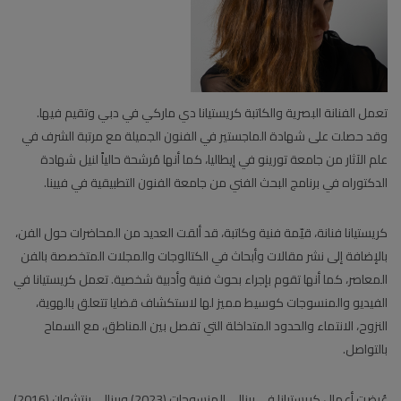
تعمل الفنانة البصرية والكاتبة كريستيانا دي ماركي في دبي وتقيم فيها.
وقد حصلت على شهادة الماجستير في الفنون الجميلة مع مرتبة الشرف في
علم الآثار من جامعة تورينو في إيطاليا، كما أنها مُرشحة حالياً لنيل شهادة
الدكتوراه في برنامج البحث الفني من جامعة الفنون التطبيقية في فيينا.
كريستيانا فنانة، قيّمة فنية وكاتبة، قد ألقت العديد من المحاضرات حول الفن،
بالإضافة إلى نشر مقالات وأبحاث في الكتالوجات والمجلات المتخصصة بالفن
المعاصر، كما أنها تقوم بإجراء بحوث فنية وأدبية شخصية. تعمل كريستيانا في
الفيديو والمنسوجات كوسيط مميز لها لاستكشاف قضايا تتعلق بالهوية،
النزوح، الانتماء والحدود المتداخلة التي تفصل بين المناطق، مع السماح
بالتواصل.
عُرضت أعمال كريستيانا في بينالي المنسوجات (2023) وبينالي ينتشوان (2016)