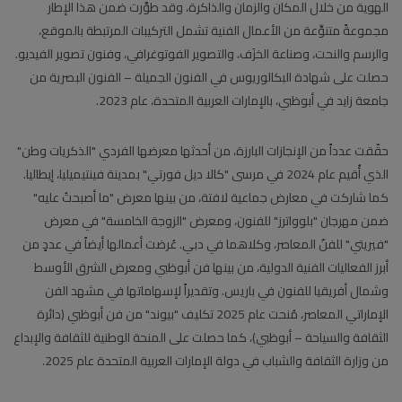
الهوية من خلال المكان والزمان والذاكرة، وقد طوَّرت ضمن هذا الإطار
مجموعةً متنوِّعة من الأعمال الفنية تشمل التركيبات المرتبطة بالموقع،
والرسم والنحت، وصناعة الخزَف، والتصوير الفوتوغرافي، وفنون تصوير الفيديو.
حصلت على شهادة البكالوريوس في الفنون الجميلة – الفنون البصرية من
جامعة زايد في أبوظبي، بالإمارات العربية المتحدة، عام 2023.
حقّقت عدداً من الإنجازات البارزة، من أحدثها معرضها الفردي "الذكريات وطن"
الذي أُقيم عام 2024 في مرسى "كالا ديل فورتي" بمدينة فينتيميليا، إيطاليا.
كما شاركت في معارض جماعية لافتة، من بينها معرض "ما أصبحتُ عليه"
ضمن مهرجان "بلوواترز" للفنون، ومعرض "الزوجة الخامسة" في معرض
"فيريتي" للفنّ المعاصر، وكلاهما في دبي. عُرضت أعمالها أيضاً في عددٍ من
أبرز الفعاليات الفنية الدولية، من بينها فن أبوظبي ومعرض الشرق الأوسط
وشمال أفريقيا للفنون في باريس. وتقديراً لإسهاماتها في مشهد الفن
الإماراتي المعاصر، مُنحت عام 2025 تكليف "بيوند" من فن أبوظبي (دائرة
الثقافة والسياحة – أبوظبي)، كما حصلت على المنحة الوطنية للثقافة والإبداع
من وزارة الثقافة والشباب في دولة الإمارات العربية المتحدة عام 2025.