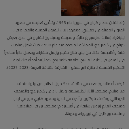
وُلد الفنان عصام كرباج في سوريا عام 1963، وتلقّى تعليمه في معهد
الفنون الجميلة في دمشق، ومعهد ريبين للفنون الجميلة والعمارة في
لينينغراد (سانت بطرسبورغ حالياً)، ومدرسة ويمبلدون للفنون في لندن. يعيش
كرباج في كامبريدج، المملكة المتحدة منذ عام 1990، حيث شغل مناصب
فنية وأكاديمية عدّة، من بينها فنان مقيم وزميل مشارك، ويعمل حالياً محاضراً
في الفنون في كلية المسيح بجامعة كامبريدج. كما يُعد أحد أعضاء لجنة
التحكيم الخمسة لـ جائزة اليونسكو – الشارقة للثقافة العربية (2023-2027).
عُرضت أعماله وجُمعت في متاحف عدة حول العالم، من بينها: متحف
فيتزويليام، ومتحف الآثار الكلاسيكية، وكتلز يارد في كامبريدج؛ والمتحف
البريطاني ومتحف فيكتوريا وألبرت في لندن؛ ومعهد هنري مور في ليدز؛
ومتحف العالم (تروبن سابقاً) في أمستردام؛ ومتحف بن في فيلادلفيا؛
ومتحف بروكلين في نيويورك، وغيرها.