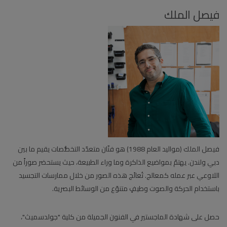
فيصل الملك
فيصل الملك (مواليد العام 1988) هو فنّان متعدّد التخصُّصات يقيم ما بين
دبي ولندن. يهتمّ بمواضيع الذاكرة وما وراء الطبيعة، حيث يستحضر صوراً من
اللاوعي عبر عمله كمعالج. تُعالَج هذه الصور من خلال ممارسات التجسيد
باستخدام الحركة والصوت وطيفٍ متنوّع من الوسائط البصرية.
حصل على شهادة الماجستير في الفنون الجميلة من كلية "جولدسميث"،