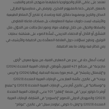
تعتمد على علمَي الآثار والجيولوجيا باعتبارهما منهجَين للحفر والتنقيب،
بالمعنى الحرفي كما بالمفهوم الفكري. وترفض في ممارستها النظر إلى
المكان والتاريخ بوصفهما حقائق ثابتة وجامدة، إذ تقترح أنّ المناظر الطبيعية
والأرشيف ليست حاويات سلبية للمعلومات، بل مساحات فاعلة للتفاوض
والسلطة والخيال. من خلال توظيف مواد وصور تمرّ بحالات من التحوّل، مثل
التشقّق أو التآكل أو الاختفاء التدريجي، تُسلّط الضوء على هشاشة عمليات
التوثيق، وتطرح تساؤلات حول العلاقة المعقّدة بين الحقيقة والأرشيف في
زمنٍ تتكاثر فيه روايات ما بعد الحقيقة.
عُرضت أعمال حلا في عددٍ من المعارض الفنية، من بينها معرض "أراضٍ
متزعزعة" في مجمّع 421 للفنون بأبوظبي، الإمارات العربية المتحدة (2024)؛
و"إيليمنتال ريلايشنز" في قصر مورا بمدينة البندقية، إيطاليا (2024)؛ و"بريس
برينت!" في غاليري عائشة العبار بدبي، الإمارات العربية المتحدة (2023)؛
و"نوستالجيا" في غاليري أيام بدبي، الإمارات العربية المتحدة (2023)؛ و"غيتينغ
أوفر ذا كولور غرين" في منصة "إنغايج" 101 بدبي، الإمارات العربية المتحدة
(2023)؛ والمهرجان الدولي للتصوير "إكسبوجر" في الشارقة، الإمارات العربية
المتحدة (2023)؛ و"وايل ذا كوفي غراوندز سيتل" في غاليري "غوثام"