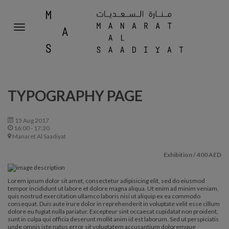
MANA
Toggle
AL
navigation
SAADI
TYPOGRAPHY PAGE
15 Aug 2017
16:00
-
17:30
Manaret Al Saadiyat
Exhibition / 400 AED
Lorem ipsum dolor sit amet, consectetur adipisicing elit, sed do eiusmod
tempor incididunt ut labore et dolore magna aliqua. Ut enim ad minim veniam,
quis nostrud exercitation ullamco laboris nisi ut aliquip ex ea commodo
consequat. Duis aute irure dolor in reprehenderit in voluptate velit esse cillum
dolore eu fugiat nulla pariatur. Excepteur sint occaecat cupidatat non proident,
sunt in culpa qui officia deserunt mollit anim id est laborum. Sed ut perspiciatis
unde omnis iste natus error sit voluptatem accusantium doloremque