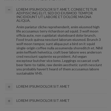
LOREM IPSUM DOLOR SIT AMET, CONSECTETUR
ADIPISICING ELIT, SED DO EIUSMOD TEMPOR
INCIDIDUNT UT LABORE ET DOLORE MAGNA
ALIQUA.
Anim pariatur cliche reprehenderit, enim eiusmod high
life accusamus terry richardson ad squid. 3 wolf moon
officia aute, non cupidatat skateboard dolor brunch.
Food truck quinoa nesciunt laborum eiusmod. Brunch 3
wolf moon tempor, sunt aliqua put a bird on it squid
single-origin coffee nulla assumenda shoreditch et. Nihil
anim keffiyeh helvetica, craft beer labore wes anderson
cred nesciunt sapiente ea proident. Ad vegan
excepteur butcher vice lomo. Leggings occaecat craft
beer farm-to-table, raw denim aesthetic synth nesciunt
you probably haven't heard of them accusamus labore
sustainable VHS.
LOREM IPSUM DOLOR SIT AMET
LOREM IPSUM DOLOR SIT AMET