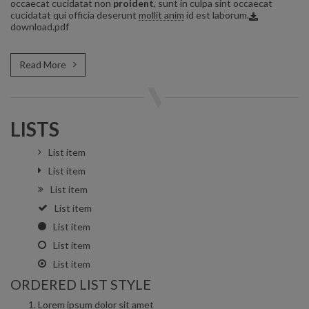
occaecat cucidatat non
proident
, sunt in culpa sint occaecat
cucidatat qui officia deserunt
mollit anim
id est laborum.
download.pdf
Read More
LISTS
List item
List item
List item
List item
List item
List item
List item
ORDERED LIST STYLE
Lorem ipsum dolor sit amet