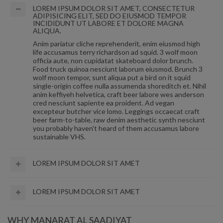
LOREM IPSUM DOLOR SIT AMET, CONSECTETUR
ADIPISICING ELIT, SED DO EIUSMOD TEMPOR
INCIDIDUNT UT LABORE ET DOLORE MAGNA
ALIQUA.
Anim pariatur cliche reprehenderit, enim eiusmod high
life accusamus terry richardson ad squid. 3 wolf moon
officia aute, non cupidatat skateboard dolor brunch.
Food truck quinoa nesciunt laborum eiusmod. Brunch 3
wolf moon tempor, sunt aliqua put a bird on it squid
single-origin coffee nulla assumenda shoreditch et. Nihil
anim keffiyeh helvetica, craft beer labore wes anderson
cred nesciunt sapiente ea proident. Ad vegan
excepteur butcher vice lomo. Leggings occaecat craft
beer farm-to-table, raw denim aesthetic synth nesciunt
you probably haven't heard of them accusamus labore
sustainable VHS.
LOREM IPSUM DOLOR SIT AMET
LOREM IPSUM DOLOR SIT AMET
WHY MANARAT AL SAADIYAT